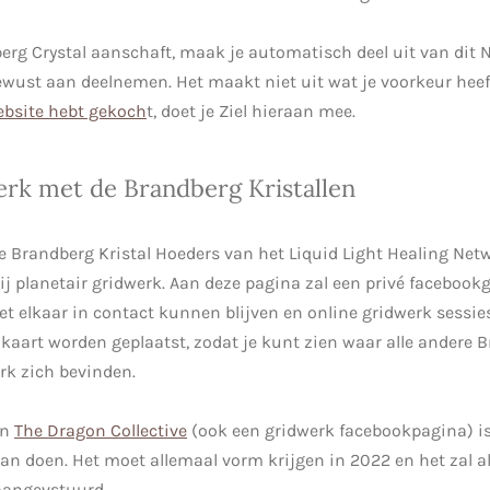
rg Crystal aanschaft, maak je automatisch deel uit van dit N
ewust aan deelnemen. Het maakt niet uit wat je voorkeur heef
bsite hebt gekoch
t, doet je Ziel hieraan mee.
erk met de Brandberg Kristallen
le Brandberg Kristal Hoeders van het Liquid Light Healing Net
bij planetair gridwerk. Aan deze pagina zal een privé faceboo
t elkaar in contact kunnen blijven en online gridwerk sessi
dkaart worden geplaatst, zodat je kunt zien waar alle andere 
rk zich bevinden.
in
The Dragon Collective
(ook een gridwerk facebookpagina) i
an doen. Het moet allemaal vorm krijgen in 2022 en het zal a
aangevstuurd.